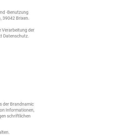
 und -Benutzung
, 39042 Brixen.
e Verarbeitung der
kt Datenschutz.
ts der Brandnamic
von Informationen,
en schriftlichen
lten.