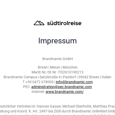
Impressum
Brandnamic GmbH
Brixen | Meran | München
MwSt.Nr./St.Nr. IT02610190213
Brandnamic Campus | Satzlstraße 4 | Pairdorf | 39042 Brixen | Italien
T +39 0472 678000 |
info@brandnamic.com
PEC:
administration@pec.brandnamic.com
Internet:
www.brandnamic.com/
setzlicher Vertreter/in: Hannes Gasser, Michael Oberhofer, Matthias Pra
eitung und Koord. lt. Art. 2497-bis ZGB durch Brandnamic Unlimited Gm