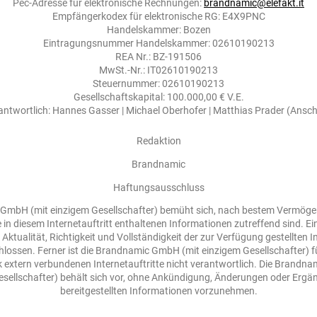
Pec-Adresse für elektronische Rechnungen:
brandnamic@elefakt.it
Empfängerkodex für elektronische RG: E4X9PNC
Handelskammer: Bozen
Eintragungsnummer Handelskammer: 02610190213
REA Nr.: BZ-191506
MwSt.-Nr.: IT02610190213
Steuernummer: 02610190213
Gesellschaftskapital: 100.000,00 € V.E.
rantwortlich: Hannes Gasser | Michael Oberhofer | Matthias Prader (Ansch
Redaktion
Brandnamic
Haftungsausschluss
GmbH (mit einzigem Gesellschafter) bemüht sich, nach bestem Vermöge
e in diesem Internetauftritt enthaltenen Informationen zutreffend sind. E
 Aktualität, Richtigkeit und Vollständigkeit der zur Verfügung gestellten 
lossen. Ferner ist die Brandnamic GmbH (mit einzigem Gesellschafter) fü
k extern verbundenen Internetauftritte nicht verantwortlich. Die Brandn
esellschafter) behält sich vor, ohne Ankündigung, Änderungen oder Ergä
bereitgestellten Informationen vorzunehmen.