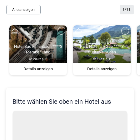
1
/
11
Alle anzeigen
Hotel Bad Fallenbach ****S
Parc Hotel am See ****S
Meraner Land
Südtirols Süden
ab 203 € p. P.
ab 186 € p. P.
Details anzeigen
Details anzeigen
Bitte wählen Sie oben ein Hotel aus